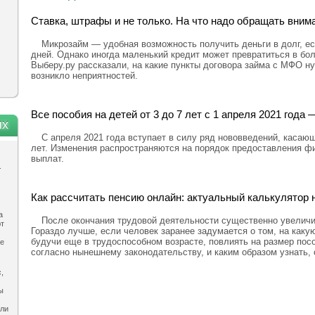
Ставка, штрафы и не только. На что надо обращать вним
Микрозайм — удобная возможность получить деньги в долг, ес
дней. Однако иногда маленький кредит может превратиться в бо
Выберу.ру рассказали, на какие пункты договора займа с МФО н
возникло неприятностей.
Все пособия на детей от 3 до 7 лет с 1 апреля 2021 год
ях
С апреля 2021 года вступает в силу ряд нововведений, касающ
лет. Изменения распространяются на порядок предоставления ф
выплат.
.
Как рассчитать пенсию онлайн: актуальный калькулятор н
а
После окончания трудовой деятельности существенно увелич
ют
Гораздо лучше, если человек заранее задумается о том, на каку
будучи еще в трудоспособном возрасте, повлиять на размер посо
ле
согласно нынешнему законодательству, и каким образом узнать,
,
ы
ыли