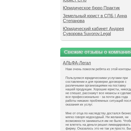
Юридическое бюро Практик
Земельный юрист в СПБ | Анна
Степанова
Юридический кабинет Андрея
Суворова Suvorov.Legal
Свежие отзывы о компани
АЛЬФА-Легал
Нам очень помогли ребята из этой конторы
Пользуемся юридическими услугами при
составлении и для проверке договоров с
различными организациями на поставку
нашей продукции. Хорошие юристы, никогд
не спешат, расскажут все нюансы и сдела
все профессионально - за почти два года
работы никаких проблемных ситуаций пос
оказания их услуг.
Мне от отца по наследству достался бизнес
мягко говоря недоходный. Ни желания, ни
возможности заниматься им не было. Чтоб
не влететь на деньги решил ликвидировать
фирму. Оказалось это не так уж просто. Б