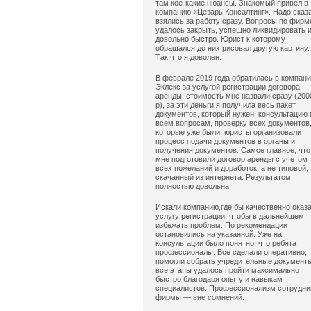
там кое-какие нюансы. Знакомый привел в
компанию «Цезарь Консалтинг». Надо сказ
взялись за работу сразу. Вопросы по фирм
удалось закрыть, успешно ликвидировать 
довольно быстро. Юрист к которому
обращался до них рисовал другую картину.
Так что я доволен.
В феврале 2019 года обратилась в компан
Эклекс за услугой регистрации договора
аренды, стоимость мне назвали сразу (200
р), за эти деньги я получила весь пакет
документов, который нужен, консультацию 
всем вопросам, проверку всех документов
которые уже были, юристы организовали
процесс подачи документов в органы и
получения документов. Самое главное, что
мне подготовили договор аренды с учетом
всех пожеланий и доработок, а не типовой,
скачанный из интернета. Результатом
полностью довольна.
Искали компанию,где бы качественно оказ
услугу регистрации, чтобы в дальнейшем
избежать проблем. По рекомендации
остановились на указанной. Уже на
консультации было понятно, что ребята
профессионалы. Все сделали оперативно,
помогли собрать учредительные документ
все этапы удалось пройти максимально
быстро благодаря опыту и навыкам
специалистов. Профессионализм сотрудни
фирмы — вне сомнений.