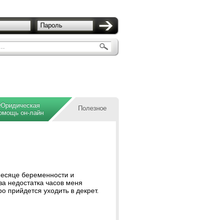
Пароль
..
Юридическая
Полезное
омощь он-лайн
 месяце беременности и
за недостатка часов меня
ро прийдется уходить в декрет.