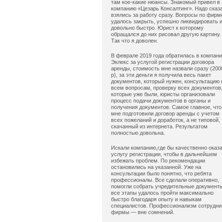
там кое-какие нюансы. Знакомый привел в
компанию «Цезарь Консалтинг». Надо сказ
взялись за работу сразу. Вопросы по фирм
удалось закрыть, успешно ликвидировать 
довольно быстро. Юрист к которому
обращался до них рисовал другую картину.
Так что я доволен.
В феврале 2019 года обратилась в компан
Эклекс за услугой регистрации договора
аренды, стоимость мне назвали сразу (200
р), за эти деньги я получила весь пакет
документов, который нужен, консультацию 
всем вопросам, проверку всех документов
которые уже были, юристы организовали
процесс подачи документов в органы и
получения документов. Самое главное, что
мне подготовили договор аренды с учетом
всех пожеланий и доработок, а не типовой,
скачанный из интернета. Результатом
полностью довольна.
Искали компанию,где бы качественно оказ
услугу регистрации, чтобы в дальнейшем
избежать проблем. По рекомендации
остановились на указанной. Уже на
консультации было понятно, что ребята
профессионалы. Все сделали оперативно,
помогли собрать учредительные документ
все этапы удалось пройти максимально
быстро благодаря опыту и навыкам
специалистов. Профессионализм сотрудни
фирмы — вне сомнений.