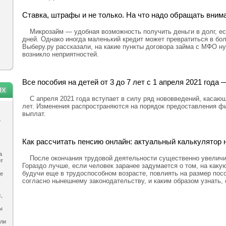
Ставка, штрафы и не только. На что надо обращать вним
Микрозайм — удобная возможность получить деньги в долг, ес
дней. Однако иногда маленький кредит может превратиться в бо
Выберу.ру рассказали, на какие пункты договора займа с МФО н
возникло неприятностей.
Все пособия на детей от 3 до 7 лет с 1 апреля 2021 год
ях
С апреля 2021 года вступает в силу ряд нововведений, касающ
лет. Изменения распространяются на порядок предоставления ф
выплат.
.
Как рассчитать пенсию онлайн: актуальный калькулятор н
а
После окончания трудовой деятельности существенно увелич
ют
Гораздо лучше, если человек заранее задумается о том, на каку
будучи еще в трудоспособном возрасте, повлиять на размер посо
ле
согласно нынешнему законодательству, и каким образом узнать,
,
ы
ыли