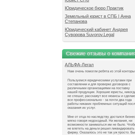
Юридическое бюро Практик
Земельный юрист в СПБ | Анна
Степанова
Юридический кабинет Андрея
Суворова Suvorov.Legal
Свежие отзывы о компани
АЛЬФА-Легал
Нам очень помогли ребята из этой конторы
Пользуемся юридическими услугами при
составлении и для проверке договоров с
различными организациями на поставку
нашей продукции. Хорошие юристы, никогд
не спешат, расскажут все нюансы и сдела
все профессионально - за почти два года
работы никаких проблемных ситуаций пос
оказания их услуг.
Мне от отца по наследству достался бизнес
мягко говоря недоходный. Ни желания, ни
возможности заниматься им не было. Чтоб
не влететь на деньги решил ликвидировать
фирму. Оказалось это не так уж просто. Б