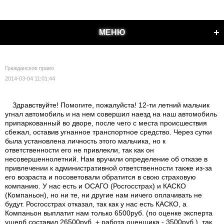
МЕНЮ
Гражданское право
2014-03-04 11:01:44
Здравствуйте! Помогите, пожалуйста! 12-ти летний мальчик
угнал автомобиль и на нем совершил наезд на наш автомобиль
припаркованный во дворе, после чего с места происшествия
сбежал, оставив угнанное транспортное средство. Через сутки
была установлена личность этого мальчика, но к
ответственности его не привлекли, так как он
несовершеннолетний. Нам вручили определение об отказе в
привлечении к административной ответственности также из-за
его возраста и посоветовали обратится в свою страховую
компанию. У нас есть и ОСАГО (Росгосстрах) и КАСКО
(Компаньон), но ни те, ни другие нам ничего оплачивать не
будут. Росгосстрах отказал, так как у нас есть КАСКО, а
Компаньон выплатит нам только 6500руб. (по оценке эксперта
ущерб составил 26500руб. + работа оценщика - 3500руб.), так