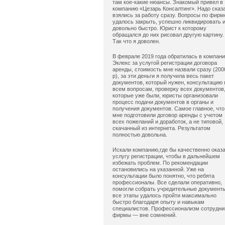
там кое-какие нюансы. Знакомый привел в
компанию «Цезарь Консалтинг». Надо сказ
взялись за работу сразу. Вопросы по фирм
удалось закрыть, успешно ликвидировать 
довольно быстро. Юрист к которому
обращался до них рисовал другую картину.
Так что я доволен.
В феврале 2019 года обратилась в компан
Эклекс за услугой регистрации договора
аренды, стоимость мне назвали сразу (200
р), за эти деньги я получила весь пакет
документов, который нужен, консультацию 
всем вопросам, проверку всех документов
которые уже были, юристы организовали
процесс подачи документов в органы и
получения документов. Самое главное, что
мне подготовили договор аренды с учетом
всех пожеланий и доработок, а не типовой,
скачанный из интернета. Результатом
полностью довольна.
Искали компанию,где бы качественно оказ
услугу регистрации, чтобы в дальнейшем
избежать проблем. По рекомендации
остановились на указанной. Уже на
консультации было понятно, что ребята
профессионалы. Все сделали оперативно,
помогли собрать учредительные документ
все этапы удалось пройти максимально
быстро благодаря опыту и навыкам
специалистов. Профессионализм сотрудни
фирмы — вне сомнений.