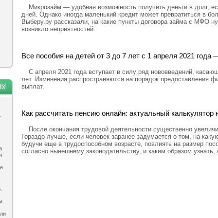
Микрозайм — удобная возможность получить деньги в долг, ес
дней. Однако иногда маленький кредит может превратиться в бо
Выберу.ру рассказали, на какие пункты договора займа с МФО н
возникло неприятностей.
Все пособия на детей от 3 до 7 лет с 1 апреля 2021 год
С апреля 2021 года вступает в силу ряд нововведений, касающ
лет. Изменения распространяются на порядок предоставления ф
ях
выплат.
Как рассчитать пенсию онлайн: актуальный калькулятор н
.
После окончания трудовой деятельности существенно увелич
Гораздо лучше, если человек заранее задумается о том, на каку
будучи еще в трудоспособном возрасте, повлиять на размер посо
а
согласно нынешнему законодательству, и каким образом узнать,
ют
ле
,
ы
ыли