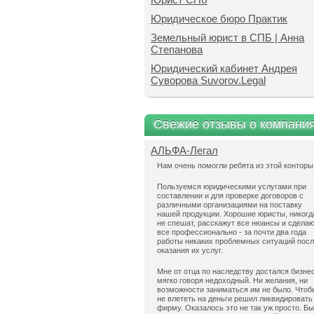
Юридическое бюро Практик
Земельный юрист в СПБ | Анна
Степанова
Юридический кабинет Андрея
Суворова Suvorov.Legal
Свежие отзывы о компани
АЛЬФА-Легал
Нам очень помогли ребята из этой конторы
Пользуемся юридическими услугами при
составлении и для проверке договоров с
различными организациями на поставку
нашей продукции. Хорошие юристы, никогд
не спешат, расскажут все нюансы и сдела
все профессионально - за почти два года
работы никаких проблемных ситуаций пос
оказания их услуг.
Мне от отца по наследству достался бизнес
мягко говоря недоходный. Ни желания, ни
возможности заниматься им не было. Чтоб
не влететь на деньги решил ликвидировать
фирму. Оказалось это не так уж просто. Б