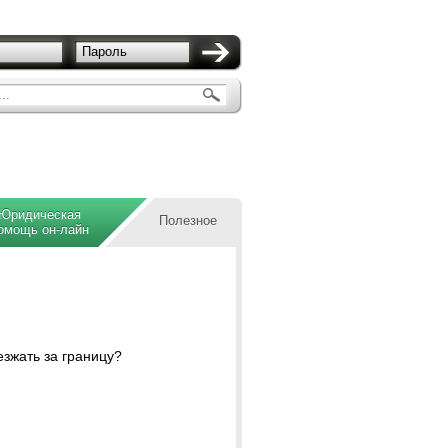
Пароль
..
Юридическая
Полезное
омощь он-лайн
езжать за границу?