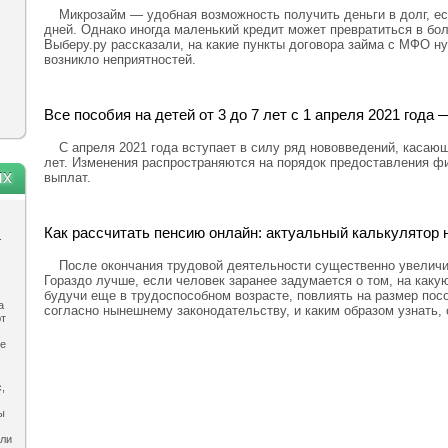
Микрозайм — удобная возможность получить деньги в долг, ес
дней. Однако иногда маленький кредит может превратиться в бо
Выберу.ру рассказали, на какие пункты договора займа с МФО н
возникло неприятностей.
Все пособия на детей от 3 до 7 лет с 1 апреля 2021 год
С апреля 2021 года вступает в силу ряд нововведений, касающ
лет. Изменения распространяются на порядок предоставления ф
ях
выплат.
Как рассчитать пенсию онлайн: актуальный калькулятор н
.
После окончания трудовой деятельности существенно увелич
Гораздо лучше, если человек заранее задумается о том, на каку
будучи еще в трудоспособном возрасте, повлиять на размер посо
а
согласно нынешнему законодательству, и каким образом узнать,
ют
ле
,
ы
ыли