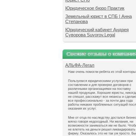
Юридическое бюро Практик
Земельный юрист в СПБ | Анна
Степанова
Юридический кабинет Андрея
Суворова Suvorov.Legal
Свежие отзывы о компани
АЛЬФА-Легал
Нам очень помогли ребята из этой конторы
Пользуемся юридическими услугами при
составлении и для проверке договоров с
различными организациями на поставку
нашей продукции. Хорошие юристы, никогд
не спешат, расскажут все нюансы и сдела
все профессионально - за почти два года
работы никаких проблемных ситуаций пос
оказания их услуг.
Мне от отца по наследству достался бизнес
мягко говоря недоходный. Ни желания, ни
возможности заниматься им не было. Чтоб
не влететь на деньги решил ликвидировать
фирму. Оказалось это не так уж просто. Б