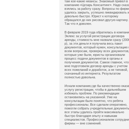
там кое-какие нюансы. Знакомый привел в
компанию «Цезарь Консалтинг». Надо сказ
взялись за работу сразу. Вопросы по фирм
удалось закрыть, успешно ликвидировать 
довольно быстро. Юрист к которому
обращался до них рисовал другую картину.
Так что я доволен.
В феврале 2019 года обратилась в компан
Эклекс за услугой регистрации договора
аренды, стоимость мне назвали сразу (200
р), за эти деньги я получила весь пакет
документов, который нужен, консультацию 
всем вопросам, проверку всех документов
которые уже были, юристы организовали
процесс подачи документов в органы и
получения документов. Самое главное, что
мне подготовили договор аренды с учетом
всех пожеланий и доработок, а не типовой,
скачанный из интернета. Результатом
полностью довольна.
Искали компанию,где бы качественно оказ
услугу регистрации, чтобы в дальнейшем
избежать проблем. По рекомендации
остановились на указанной. Уже на
консультации было понятно, что ребята
профессионалы. Все сделали оперативно,
помогли собрать учредительные документ
все этапы удалось пройти максимально
быстро благодаря опыту и навыкам
специалистов. Профессионализм сотрудни
фирмы — вне сомнений.