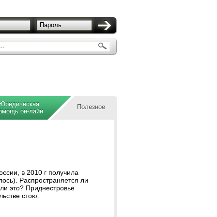
Пароль
..
Юридическая
Полезное
омощь он-лайн
оссии, в 2010 г получила
лось). Распространяется ли
 ли это? Приднестровье
льстве стою.