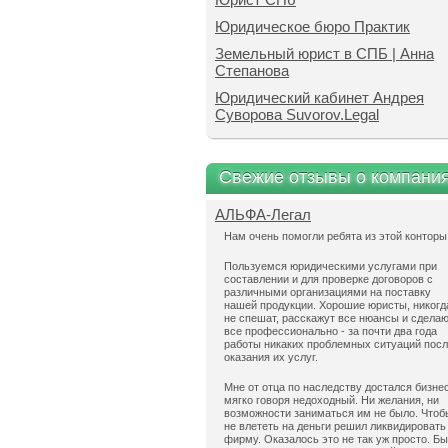
Юридическое бюро Практик
Земельный юрист в СПБ | Анна
Степанова
Юридический кабинет Андрея
Суворова Suvorov.Legal
Свежие отзывы о компани
АЛЬФА-Легал
Нам очень помогли ребята из этой конторы
Пользуемся юридическими услугами при
составлении и для проверке договоров с
различными организациями на поставку
нашей продукции. Хорошие юристы, никогд
не спешат, расскажут все нюансы и сдела
все профессионально - за почти два года
работы никаких проблемных ситуаций пос
оказания их услуг.
Мне от отца по наследству достался бизнес
мягко говоря недоходный. Ни желания, ни
возможности заниматься им не было. Чтоб
не влететь на деньги решил ликвидировать
фирму. Оказалось это не так уж просто. Б