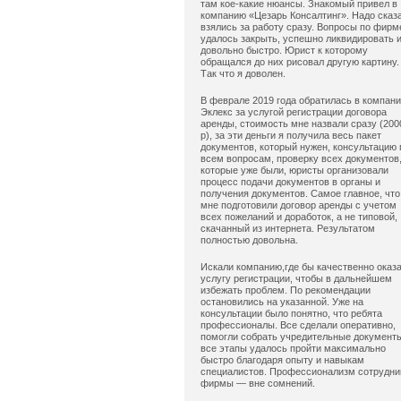
там кое-какие нюансы. Знакомый привел в
компанию «Цезарь Консалтинг». Надо сказ
взялись за работу сразу. Вопросы по фирм
удалось закрыть, успешно ликвидировать 
довольно быстро. Юрист к которому
обращался до них рисовал другую картину.
Так что я доволен.
В феврале 2019 года обратилась в компан
Эклекс за услугой регистрации договора
аренды, стоимость мне назвали сразу (200
р), за эти деньги я получила весь пакет
документов, который нужен, консультацию 
всем вопросам, проверку всех документов
которые уже были, юристы организовали
процесс подачи документов в органы и
получения документов. Самое главное, что
мне подготовили договор аренды с учетом
всех пожеланий и доработок, а не типовой,
скачанный из интернета. Результатом
полностью довольна.
Искали компанию,где бы качественно оказ
услугу регистрации, чтобы в дальнейшем
избежать проблем. По рекомендации
остановились на указанной. Уже на
консультации было понятно, что ребята
профессионалы. Все сделали оперативно,
помогли собрать учредительные документ
все этапы удалось пройти максимально
быстро благодаря опыту и навыкам
специалистов. Профессионализм сотрудни
фирмы — вне сомнений.