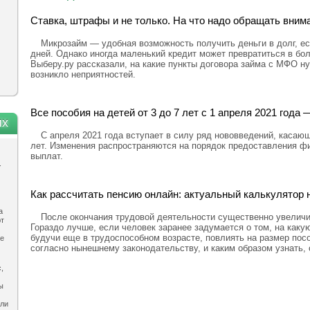
Ставка, штрафы и не только. На что надо обращать вним
Микрозайм — удобная возможность получить деньги в долг, ес
дней. Однако иногда маленький кредит может превратиться в бо
Выберу.ру рассказали, на какие пункты договора займа с МФО н
возникло неприятностей.
Все пособия на детей от 3 до 7 лет с 1 апреля 2021 год
ях
С апреля 2021 года вступает в силу ряд нововведений, касающ
лет. Изменения распространяются на порядок предоставления ф
выплат.
.
Как рассчитать пенсию онлайн: актуальный калькулятор н
а
После окончания трудовой деятельности существенно увелич
ют
Гораздо лучше, если человек заранее задумается о том, на каку
будучи еще в трудоспособном возрасте, повлиять на размер посо
ле
согласно нынешнему законодательству, и каким образом узнать,
,
ы
ыли