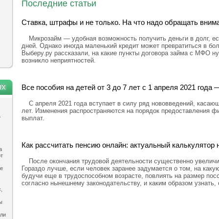
Последние статьи
Ставка, штрафы и не только. На что надо обращать вним
Микрозайм — удобная возможность получить деньги в долг, ес
дней. Однако иногда маленький кредит может превратиться в бо
Выберу.ру рассказали, на какие пункты договора займа с МФО н
возникло неприятностей.
ях
Все пособия на детей от 3 до 7 лет с 1 апреля 2021 год
С апреля 2021 года вступает в силу ряд нововведений, касающ
лет. Изменения распространяются на порядок предоставления ф
.
выплат.
Как рассчитать пенсию онлайн: актуальный калькулятор н
а
ют
После окончания трудовой деятельности существенно увелич
Гораздо лучше, если человек заранее задумается о том, на каку
ле
будучи еще в трудоспособном возрасте, повлиять на размер посо
согласно нынешнему законодательству, и каким образом узнать,
,
ы
ыли