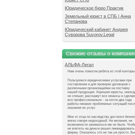
Юридическое бюро Практик
Земельный юрист в СПБ | Анна
Степанова
Юридический кабинет Андрея
Суворова Suvorov.Legal
Свежие отзывы о компани
АЛЬФА-Легал
Нам очень помогли ребята из этой конторы
Пользуемся юридическими услугами при
составлении и для проверке договоров с
различными организациями на поставку
нашей продукции. Хорошие юристы, никогд
не спешат, расскажут все нюансы и сдела
все профессионально - за почти два года
работы никаких проблемных ситуаций пос
оказания их услуг.
Мне от отца по наследству достался бизнес
мягко говоря недоходный. Ни желания, ни
возможности заниматься им не было. Чтоб
не влететь на деньги решил ликвидировать
фирму. Оказалось это не так уж просто. Б