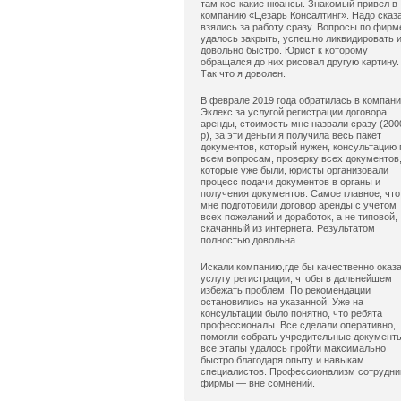
там кое-какие нюансы. Знакомый привел в
компанию «Цезарь Консалтинг». Надо сказ
взялись за работу сразу. Вопросы по фирм
удалось закрыть, успешно ликвидировать 
довольно быстро. Юрист к которому
обращался до них рисовал другую картину.
Так что я доволен.
В феврале 2019 года обратилась в компан
Эклекс за услугой регистрации договора
аренды, стоимость мне назвали сразу (200
р), за эти деньги я получила весь пакет
документов, который нужен, консультацию 
всем вопросам, проверку всех документов
которые уже были, юристы организовали
процесс подачи документов в органы и
получения документов. Самое главное, что
мне подготовили договор аренды с учетом
всех пожеланий и доработок, а не типовой,
скачанный из интернета. Результатом
полностью довольна.
Искали компанию,где бы качественно оказ
услугу регистрации, чтобы в дальнейшем
избежать проблем. По рекомендации
остановились на указанной. Уже на
консультации было понятно, что ребята
профессионалы. Все сделали оперативно,
помогли собрать учредительные документ
все этапы удалось пройти максимально
быстро благодаря опыту и навыкам
специалистов. Профессионализм сотрудни
фирмы — вне сомнений.