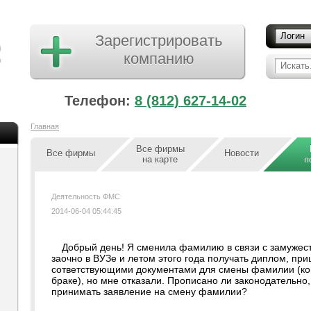
Логин
Зарегистрировать
компанию
Искать.
Телефон:
8 (812) 627-14-02
Главная
Все фирмы
Все фирмы
Новости
на карте
п
Деятельность ФМС
2014-06-04 05:44:45
Добрый день! Я сменила фамилию в связи с замужеств
заочно в ВУЗе и летом этого года получать диплом, при
сответствующими документами для смены фамилии (коп
браке), но мне отказали. Прописано ли законодательно,
принимать заявление на смену фамилии?