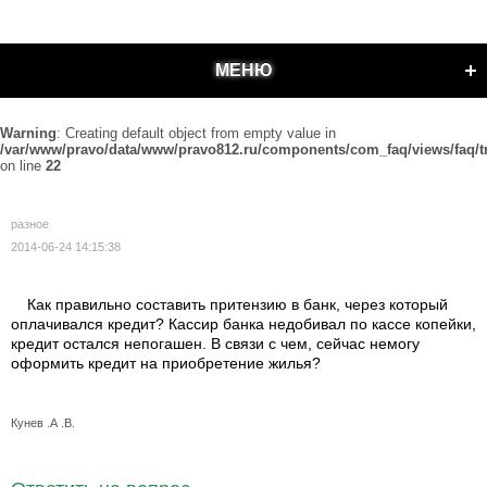
МЕНЮ
Warning
: Creating default object from empty value in
/var/www/pravo/data/www/pravo812.ru/components/com_faq/views/faq/t
on line
22
разное
2014-06-24 14:15:38
Как правильно составить притензию в банк, через который
оплачивался кредит? Кассир банка недобивал по кассе копейки,
кредит остался непогашен. В связи с чем, сейчас немогу
оформить кредит на приобретение жилья?
Кунев .А .В.