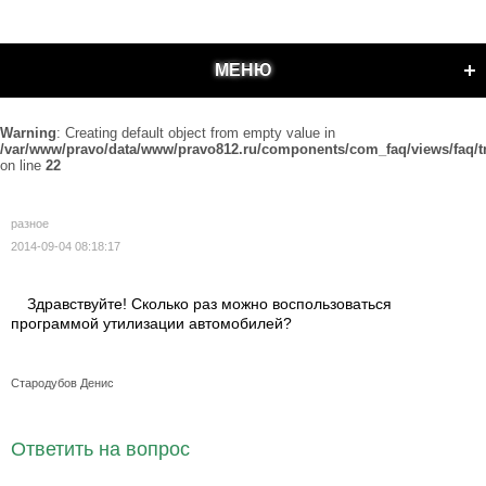
МЕНЮ
Warning
: Creating default object from empty value in
/var/www/pravo/data/www/pravo812.ru/components/com_faq/views/faq/t
on line
22
разное
2014-09-04 08:18:17
Здравствуйте! Сколько раз можно воспользоваться
программой утилизации автомобилей?
Стародубов Денис
Ответить на вопрос