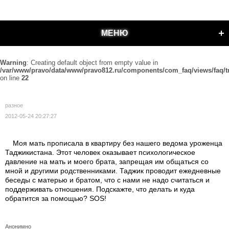
МЕНЮ
Warning
: Creating default object from empty value in
/var/www/pravo/data/www/pravo812.ru/components/com_faq/views/faq/t
on line
22
разное
2012-05-24 20:27:27
Моя мать прописала в квартиру без нашего ведома уроженца
Таджикистана. Этот человек оказывает психологическое
давление на мать и моего брата, запрещая им общаться со
мной и другими родственниками. Таджик проводит ежедневные
беседы с матерью и братом, что с нами не надо считаться и
поддерживать отношения. Подскажте, что делать и куда
обратится за помощью? SOS!
Анонимно