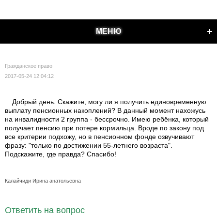
МЕНЮ
Гражданское право
2017-05-24 12:04:12
Добрый день. Скажите, могу ли я получить единовременную
выплату пенсионных накоплений? В данный момент нахожусь
на инвалидности 2 группа - бессрочно. Имею ребёнка, который
получает пенсию при потере кормильца. Вроде по закону под
все критерии подхожу, но в пенсионном фонде озвучивают
фразу: "только по достижении 55-летнего возраста".
Подскажите, где правда? Спасибо!
Калайчиди Ирина анатольевна
Ответить на вопрос