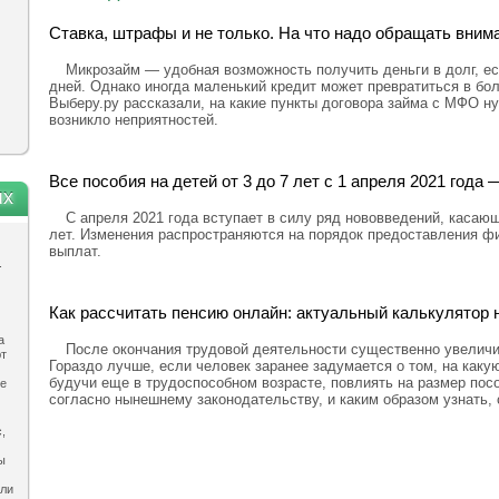
Ставка, штрафы и не только. На что надо обращать вним
Микрозайм — удобная возможность получить деньги в долг, ес
дней. Однако иногда маленький кредит может превратиться в бо
Выберу.ру рассказали, на какие пункты договора займа с МФО н
возникло неприятностей.
Все пособия на детей от 3 до 7 лет с 1 апреля 2021 год
ях
С апреля 2021 года вступает в силу ряд нововведений, касающ
лет. Изменения распространяются на порядок предоставления ф
выплат.
.
Как рассчитать пенсию онлайн: актуальный калькулятор н
а
После окончания трудовой деятельности существенно увелич
ют
Гораздо лучше, если человек заранее задумается о том, на каку
будучи еще в трудоспособном возрасте, повлиять на размер посо
ле
согласно нынешнему законодательству, и каким образом узнать,
,
ы
ыли