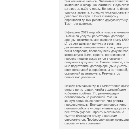
там кое-какие нюансы. Знакомый привел в
компанию «Цезарь Консалтинг». Надо сказ
взялись за работу сразу. Вопросы по фирм
удалось закрыть, успешно ликвидировать 
довольно быстро. Юрист к которому
обращался до них рисовал другую картину.
Так что я доволен.
В феврале 2019 года обратилась в компан
Эклекс за услугой регистрации договора
аренды, стоимость мне назвали сразу (200
р), за эти деньги я получила весь пакет
документов, который нужен, консультацию 
всем вопросам, проверку всех документов
которые уже были, юристы организовали
процесс подачи документов в органы и
получения документов. Самое главное, что
мне подготовили договор аренды с учетом
всех пожеланий и доработок, а не типовой,
скачанный из интернета. Результатом
полностью довольна.
Искали компанию,где бы качественно оказ
услугу регистрации, чтобы в дальнейшем
избежать проблем. По рекомендации
остановились на указанной. Уже на
консультации было понятно, что ребята
профессионалы. Все сделали оперативно,
помогли собрать учредительные документ
все этапы удалось пройти максимально
быстро благодаря опыту и навыкам
специалистов. Профессионализм сотрудни
фирмы — вне сомнений.