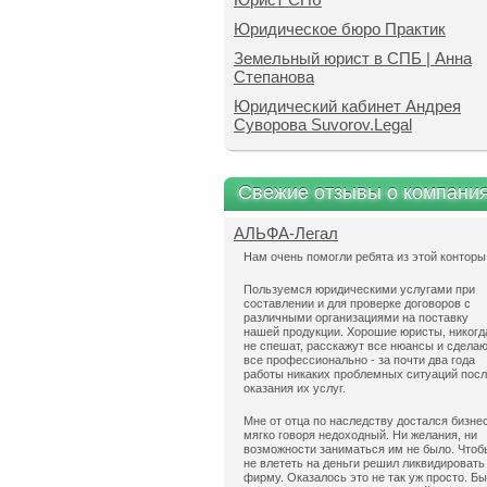
Юридическое бюро Практик
Земельный юрист в СПБ | Анна
Степанова
Юридический кабинет Андрея
Суворова Suvorov.Legal
Свежие отзывы о компани
АЛЬФА-Легал
Нам очень помогли ребята из этой конторы
Пользуемся юридическими услугами при
составлении и для проверке договоров с
различными организациями на поставку
нашей продукции. Хорошие юристы, никогд
не спешат, расскажут все нюансы и сдела
все профессионально - за почти два года
работы никаких проблемных ситуаций пос
оказания их услуг.
Мне от отца по наследству достался бизнес
мягко говоря недоходный. Ни желания, ни
возможности заниматься им не было. Чтоб
не влететь на деньги решил ликвидировать
фирму. Оказалось это не так уж просто. Б