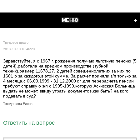
МЕНЮ
Трудовое право
2018-10-10 10:46:20
Здравствуйте, я с 1967 г. рождения,получаю льготную пенсию (5
детей),работала на вредном производстве (зубной
техник),размер 11678,27, 2 детей совешеннолетних,за них по
1601 р за каждого,в этой сумме. За расчет приняли з/п только за
4 месяца,с 06.09.1999 - 31.12.2000 г.г.,для перерасчета пенсии
требуют справку о з/п с 1995-1999,которую Аскизская Больница
выдать не может, ввиду утраты документов,как быть? на кого
подавать в суд?
Тюндешева Елена
Ответить на вопрос