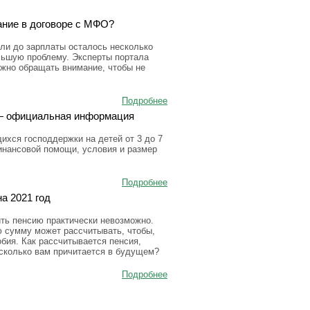
ание в договоре с МФО?
ли до зарплаты осталось несколько
льшую проблему. Эксперты портала
ужно обращать внимание, чтобы не
Подробнее
а — официальная информация
ихся господдержки на детей от 3 до 7
инансовой помощи, условия и размер
Подробнее
а 2021 год
ить пенсию практически невозможно.
ю сумму может рассчитывать, чтобы,
бия. Как рассчитывается пенсия,
 сколько вам причитается в будущем?
Подробнее