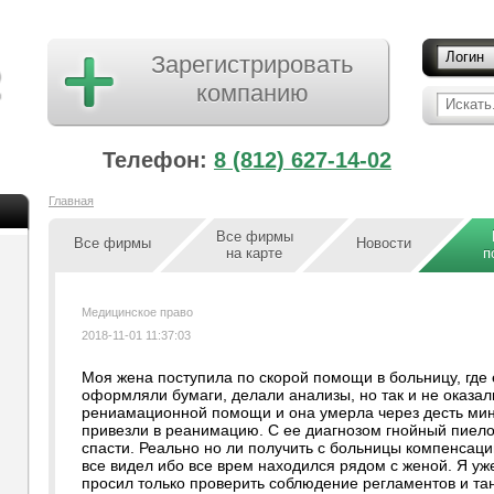
Логин
Зарегистрировать
компанию
Искать.
Телефон:
8 (812) 627-14-02
Главная
Все фирмы
Все фирмы
Новости
на карте
п
Медицинское право
2018-11-01 11:37:03
Моя жена поступила по скорой помощи в больницу, где е
оформляли бумаги, делали анализы, но так и не оказа
рениамационной помощи и она умерла через десть минут
привезли в реанимацию. С ее диагнозом гнойный пиел
спасти. Реально но ли получить с больницы компенсаци
все видел ибо все врем находился рядом с женой. Я уж
просил только проверить соблюдение регламентов и т