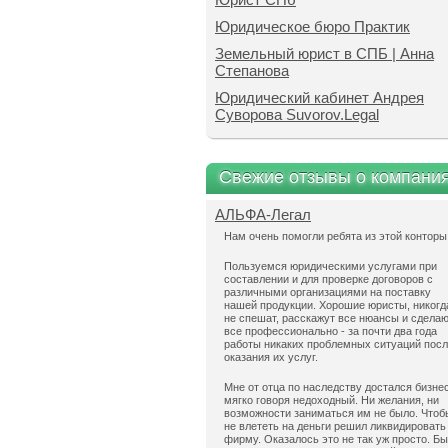
Юридическое бюро Практик
Земельный юрист в СПБ | Анна
Степанова
Юридический кабинет Андрея
Суворова Suvorov.Legal
Свежие отзывы о компани
АЛЬФА-Легал
Нам очень помогли ребята из этой конторы
Пользуемся юридическими услугами при
составлении и для проверке договоров с
различными организациями на поставку
нашей продукции. Хорошие юристы, никогд
не спешат, расскажут все нюансы и сдела
все профессионально - за почти два года
работы никаких проблемных ситуаций пос
оказания их услуг.
Мне от отца по наследству достался бизнес
мягко говоря недоходный. Ни желания, ни
возможности заниматься им не было. Чтоб
не влететь на деньги решил ликвидировать
фирму. Оказалось это не так уж просто. Б