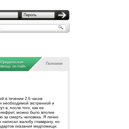
Пароль
..
Юридическая
Полезное
омощь он-лайн
й в течении 2.5 часов
ли необходимой зкстренной и
 в, после того, как ее
онефрит, можно было вполне
ю за смерть человека. Я лично
е написал жалобу главврачу, но
андартов оказания медпомищи.