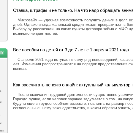
Ставка, штрафы и не только. На что надо обращать вним
Микрозайм — удобная возможность получить деньги в долг, ес
дней. Однако иногда маленький кредит может превратиться в бо
Выберу.ру рассказали, на какие пункты договора займа с МФО н
возникло неприятностей.
Все пособия на детей от 3 до 7 лет с 1 апреля 2021 год
ях
С апреля 2021 года вступает в силу ряд нововведений, касающ
лет. Изменения распространяются на порядок предоставления ф
выплат.
.
Как рассчитать пенсию онлайн: актуальный калькулятор н
а
После окончания трудовой деятельности существенно увелич
ют
Гораздо лучше, если человек заранее задумается о том, на каку
ле
будучи еще в трудоспособном возрасте, повлиять на размер посо
согласно нынешнему законодательству, и каким образом узнать,
,
ы
ыли