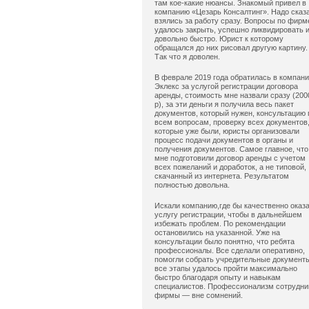
там кое-какие нюансы. Знакомый привел в
компанию «Цезарь Консалтинг». Надо сказ
взялись за работу сразу. Вопросы по фирм
удалось закрыть, успешно ликвидировать 
довольно быстро. Юрист к которому
обращался до них рисовал другую картину.
Так что я доволен.
В феврале 2019 года обратилась в компан
Эклекс за услугой регистрации договора
аренды, стоимость мне назвали сразу (200
р), за эти деньги я получила весь пакет
документов, который нужен, консультацию 
всем вопросам, проверку всех документов
которые уже были, юристы организовали
процесс подачи документов в органы и
получения документов. Самое главное, что
мне подготовили договор аренды с учетом
всех пожеланий и доработок, а не типовой,
скачанный из интернета. Результатом
полностью довольна.
Искали компанию,где бы качественно оказ
услугу регистрации, чтобы в дальнейшем
избежать проблем. По рекомендации
остановились на указанной. Уже на
консультации было понятно, что ребята
профессионалы. Все сделали оперативно,
помогли собрать учредительные документ
все этапы удалось пройти максимально
быстро благодаря опыту и навыкам
специалистов. Профессионализм сотрудни
фирмы — вне сомнений.