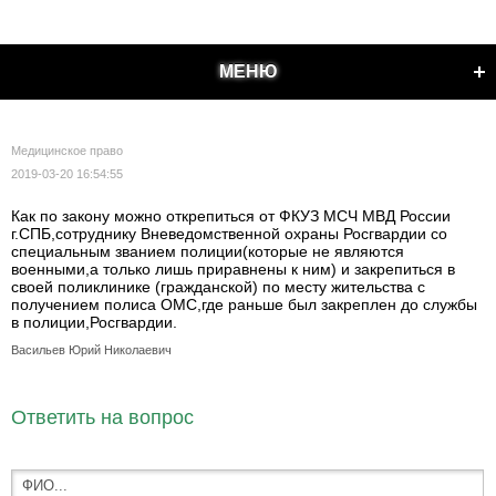
МЕНЮ
Медицинское право
2019-03-20 16:54:55
Как по закону можно открепиться от ФКУЗ МСЧ МВД России
г.СПБ,сотруднику Вневедомственной охраны Росгвардии со
специальным званием полиции(которые не являются
военными,а только лишь приравнены к ним) и закрепиться в
своей поликлинике (гражданской) по месту жительства с
получением полиса ОМС,где раньше был закреплен до службы
в полиции,Росгвардии.
Васильев Юрий Николаевич
Ответить на вопрос