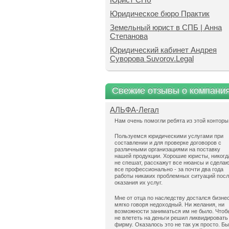
Юридическое бюро Практик
Земельный юрист в СПБ | Анна
Степанова
Юридический кабинет Андрея
Суворова Suvorov.Legal
Свежие отзывы о компани
АЛЬФА-Легал
Нам очень помогли ребята из этой конторы
Пользуемся юридическими услугами при
составлении и для проверке договоров с
различными организациями на поставку
нашей продукции. Хорошие юристы, никогд
не спешат, расскажут все нюансы и сдела
все профессионально - за почти два года
работы никаких проблемных ситуаций пос
оказания их услуг.
Мне от отца по наследству достался бизнес
мягко говоря недоходный. Ни желания, ни
возможности заниматься им не было. Чтоб
не влететь на деньги решил ликвидировать
фирму. Оказалось это не так уж просто. Б