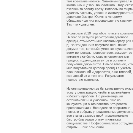
там кое-какие нюансы. Знакомый привел в
компанию «Цезарь Консалтинг». Надо сказ
взялись за работу сразу. Вопросы по фирм
удалось закрыть, успешно ликвидировать 
довольно быстро. Юрист к которому
обращался до них рисовал другую картину.
Так что я доволен.
В феврале 2019 года обратилась в компан
Эклекс за услугой регистрации договора
аренды, стоимость мне назвали сразу (200
р), за эти деньги я получила весь пакет
документов, который нужен, консультацию 
всем вопросам, проверку всех документов
которые уже были, юристы организовали
процесс подачи документов в органы и
получения документов. Самое главное, что
мне подготовили договор аренды с учетом
всех пожеланий и доработок, а не типовой,
скачанный из интернета. Результатом
полностью довольна.
Искали компанию,где бы качественно оказ
услугу регистрации, чтобы в дальнейшем
избежать проблем. По рекомендации
остановились на указанной. Уже на
консультации было понятно, что ребята
профессионалы. Все сделали оперативно,
помогли собрать учредительные документ
все этапы удалось пройти максимально
быстро благодаря опыту и навыкам
специалистов. Профессионализм сотрудни
фирмы — вне сомнений.