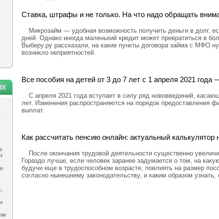
Ставка, штрафы и не только. На что надо обращать вним
Микрозайм — удобная возможность получить деньги в долг, ес
дней. Однако иногда маленький кредит может превратиться в бо
Выберу.ру рассказали, на какие пункты договора займа с МФО н
возникло неприятностей.
Все пособия на детей от 3 до 7 лет с 1 апреля 2021 год
ях
С апреля 2021 года вступает в силу ряд нововведений, касающ
лет. Изменения распространяются на порядок предоставления ф
выплат.
.
Как рассчитать пенсию онлайн: актуальный калькулятор н
а
После окончания трудовой деятельности существенно увелич
ют
Гораздо лучше, если человек заранее задумается о том, на каку
будучи еще в трудоспособном возрасте, повлиять на размер посо
ле
согласно нынешнему законодательству, и каким образом узнать,
,
ы
ыли